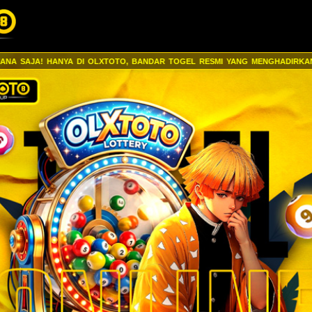
 OLXTOTO, BANDAR TOGEL RESMI YANG MENGHADIRKAN TRANSPARAN DATA 