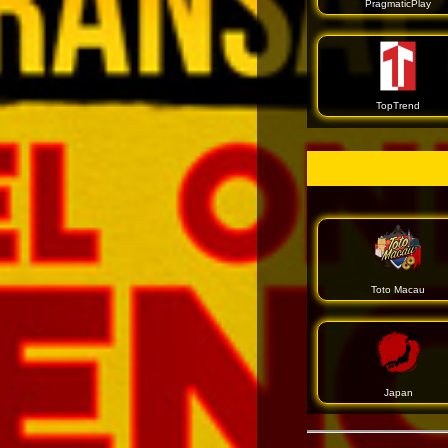
PragmaticPlay
TopTrend
Toto Macau
Japan