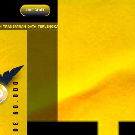
LIVE CHAT
TERLENGKAP DALAM GENGGAMAN ANDA.