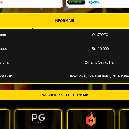
INFORMASI
ame:
OLXTOTO
posit:
Rp. 10.000
ional:
24 jam / Setiap Hari
nsaksi:
Bank Lokal, E-Wallet dan QRIS Payme
PROVIDER SLOT TERBAIK