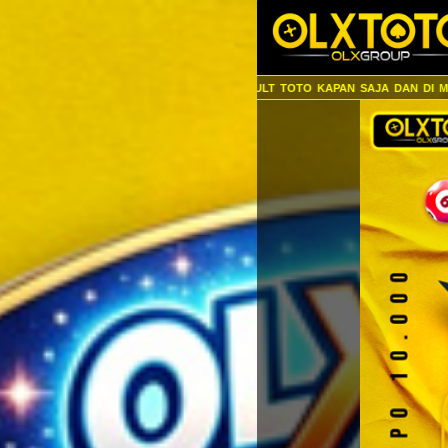
PANTAU HASIL RESULT TOTO KAPAN SAJA DAN DI MANA SAJA! HANYA DI