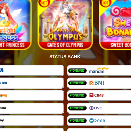
STATUS BANK