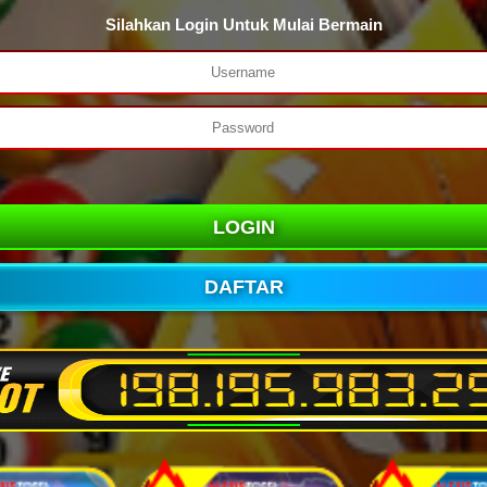
Silahkan Login Untuk Mulai Bermain
LOGIN
DAFTAR