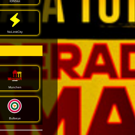
IDNSlot
NoLimitCity
Munchen
Bullseye